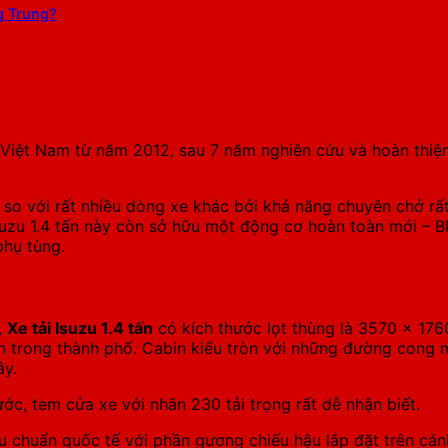
ng Trung?
 Việt Nam từ năm 2012, sau 7 năm nghiên cứu và hoàn thiệ
 so với rất nhiều dòng xe khác bởi khả năng chuyên chở rất
Isuzu 1.4 tấn này còn sở hữu một động cơ hoàn toàn mới – Bl
phụ tùng.
,
Xe tải Isuzu 1.4 tấn
có kích thước lọt thùng là 3570 x 176
yển trong thành phố. Cabin kiểu tròn với những đường cong
ây.
ớc, tem cửa xe với nhãn 230 tải trọng rất dễ nhận biết.
u chuẩn quốc tế với phần gương chiếu hậu lắp đặt trên cán