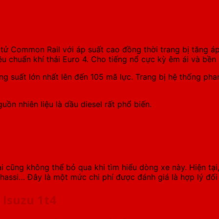
tử Common Rail với áp suất cao đồng thời trang bị tăng áp 
u chuẩn khí thải Euro 4. Cho tiếng nổ cực kỳ êm ái và bền b
 suất lớn nhất lên đến 105 mã lực. Trang bị hệ thống phanh
ồn nhiên liệu là dầu diesel rất phổ biến.
i cũng không thể bỏ qua khi tìm hiểu dòng xe này. Hiện tại
assi… Đây là một mức chi phí được đánh giá là hợp lý đối v
 Isuzu 1t4