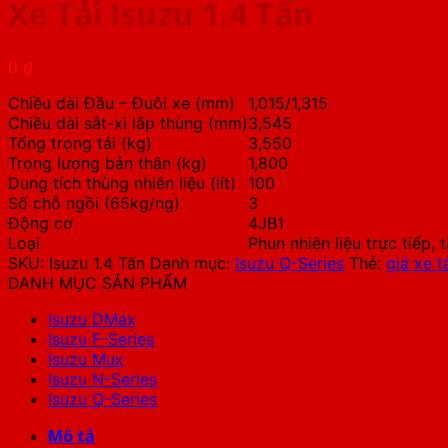
Xe Tải Isuzu 1.4 Tấn
0
₫
Chiều dài Đầu – Đuôi xe (mm)
1,015/1,315
Chiều dài sắt-xi lắp thùng (mm)
3,545
Tổng trọng tải (kg)
3,550
Trọng lượng bản thân (kg)
1,800
Dung tích thùng nhiên liệu (lít)
100
Số chỗ ngồi (65kg/ng)
3
Động cơ
4JB1
Loại
Phun nhiên liệu trực tiếp,
SKU:
Isuzu 1.4 Tấn
Danh mục:
Isuzu Q-Series
Thẻ:
giá xe t
DANH MỤC SẢN PHẨM
Isuzu DMax
Isuzu F-Series
Isuzu Mux
Isuzu N-Series
Isuzu Q-Series
Mô tả