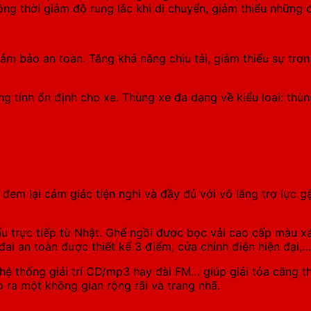
Đồng thời giảm độ rung lắc khi di chuyển, giảm thiểu những
m bảo an toàn. Tăng khả năng chịu tải, giảm thiểu sự trơn 
ng tính ổn định cho xe. Thùng xe đa dạng về kiểu loại: thù
em lại cảm giác tiện nghi và đầy đủ với vô lăng trợ lực g
 trực tiếp từ Nhật. Ghế ngồi được bọc vải cao cấp màu xám
 đai an toàn được thiết kế 3 điểm, cửa chỉnh điện hiện đại,…
ệ thống giải trí CD/mp3 hay đài FM… giúp giải tỏa căng thẳ
 ra một không gian rộng rãi và trang nhã.