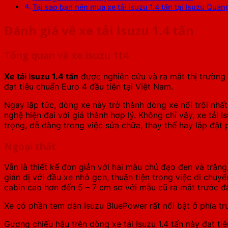
Tại sao bạn nên mua xe tải Isuzu 1.4 tấn tại Isuzu Qua
Đánh giá về xe tải Isuzu 1.4 tấn
Tổng quan về xe isuzu 1t4
Xe tải Isuzu 1.4 tấn
được nghiên cứu và ra mắt thị trường
đạt tiêu chuẩn Euro 4 đầu tiên tại Việt Nam.
Ngay lập tức, dòng xe này trở thành dòng xe nổi trội nhất
nghệ hiện đại với giá thành hợp lý. Không chỉ vậy, xe tải 
trọng, dễ dàng trong việc sửa chữa, thay thế hay lắp đặt 
Ngoại thất
Vẫn là thiết kế đơn giản với hai màu chủ đạo đen và trắng
giản dị với đầu xe nhỏ gọn, thuận tiện trong việc di chu
cabin cao hơn đến 5 – 7 cm sơ với mẫu cũ ra mắt trước đ
Xe có phần tem dán Isuzu BluePower rất nổi bật ở phía trư
Gương chiếu hậu trên dòng
xe tải Isuzu 1.4 tấn
này đạt tiê