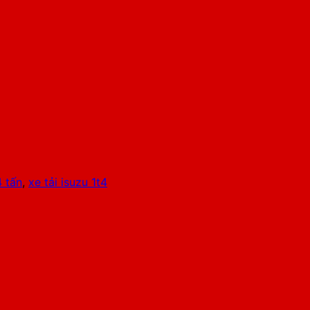
4 tấn
,
xe tải isuzu 1t4