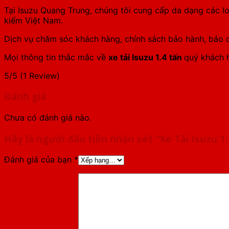
Tại Isuzu Quang Trung, chúng tôi cung cấp da dạng các l
kiểm Việt Nam.
Dịch vụ chăm sóc khách hàng, chính sách bảo hành, bảo d
Mọi thông tin thắc mắc về
xe tải Isuzu 1.4 tấn
quý khách h
5/5
(1 Review)
Đánh giá
Chưa có đánh giá nào.
Hãy là người đầu tiên nhận xét “Xe Tải Isuzu 1
Đánh giá của bạn
*