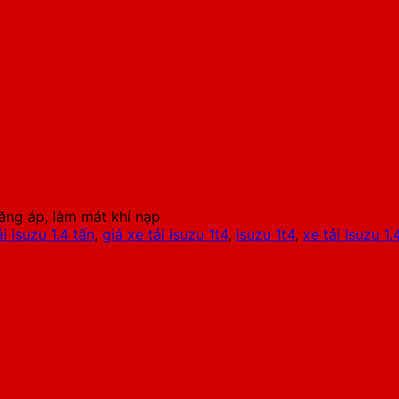
 tăng áp, làm mát khí nạp
ải isuzu 1.4 tấn
,
giá xe tải isuzu 1t4
,
isuzu 1t4
,
xe tải Isuzu 1.