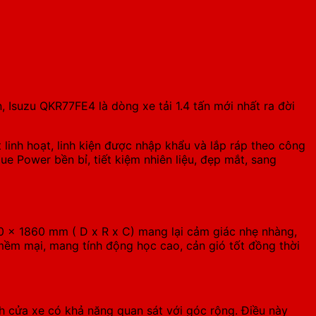
n, Isuzu QKR77FE4
là dòng xe tải 1.4 tấn mới nhất ra đời
 linh hoạt, linh kiện được nhập khẩu và lắp ráp theo công
ue Power bền bỉ, tiết kiệm nhiên liệu, đẹp mắt, sang
0 x 1860 mm ( D x R x C) mang lại cảm giác nhẹ nhàng,
 mềm mại, mang tính động học cao, cản gió tốt đồng thời
h cửa xe có khả năng quan sát với góc rộng. Điều này