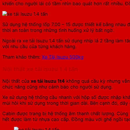
khiến cho người lái có tầm nhìn bao quát hơn rất nhiều. 
Sử dụng hệ thống lốp 7.00 – 15 được thiết kế bằng nhau đả
thời an toàn trong những tình huống xử lý bất ngờ.
Ngoài ra
xe tải Isuzu 1.4 tấn
sử dụng nhíp lá 2 tầng làm tă
với nhu cầu của từng khách hàng.
Tham khảo thêm:
Xe Tải Isuzu 500kg
Nội thất xe tải isuzu 1.4 tấn
Nội thất của
xe tải Isuzu 1t4
không quá cầu kỳ nhưng vẫn đ
chức năng cũng như cảnh báo cho người sử dụng.
Xe sử dụng hệ thống cầu nhanh với hộp số được nhập khẩu
mùi hôi khi sử dụng trong thời gian dài. Bên cạnh đó, dây
Cabin được trang bị hệ thống âm thanh chất lượng. Cùng h
hết được làm từ nhựa cao cấp. Đồng màu với ghế ngồi tạo