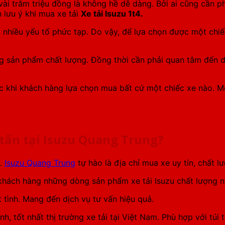
 vài trăm triệu đồng là không hề dễ dàng. Bởi ai cũng cần
 lưu ý khi mua xe tải
Xe tải Isuzu 1t4.
 nhiều yếu tố phức tạp. Do vậy, để lựa chọn được một chiế
hững sản phẩm chất lượng. Đồng thời cần phải quan tâm đến
rước khi khách hàng lựa chọn mua bất cứ một chiếc xe nào. 
 tấn tại Isuzu Quang Trung?
i.
Isuzu Quang Trung
tự hào là địa chỉ mua xe uy tín, chất 
hách hàng những dòng sản phẩm xe tải Isuzu chất lượng nh
 tình. Mang đến dịch vụ tư vấn hiệu quả.
, tốt nhất thị trường xe tải tại Việt Nam. Phù hợp với túi 