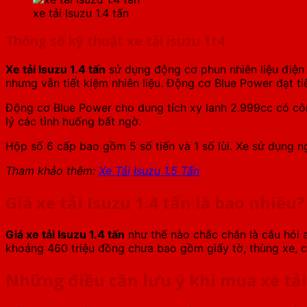
xe tải Isuzu 1.4 tấn
Thông số kỹ thuật xe tải isuzu 1t4
Xe tải Isuzu 1.4 tấn
sử dụng động cơ phun nhiên liệu điện 
nhưng vẫn tiết kiệm nhiên liệu. Động cơ Blue Power đạt tiê
Động cơ Blue Power cho dung tích xy lanh 2.999cc có công
lý các tình huống bất ngờ.
Hộp số 6 cấp bao gồm 5 số tiến và 1 số lùi. Xe sử dụng ngu
Tham khảo thêm:
Xe Tải Isuzu 1.5 Tấn
Giá xe tải Isuzu 1.4 tấn là bao nhiêu?
Giá xe tải Isuzu 1.4 tấn
như thế nào chắc chắn là câu hỏi a
khoảng 460 triệu đồng chưa bao gồm giấy tờ, thùng xe, ch
Những điều cần lưu ý khi mua xe tải