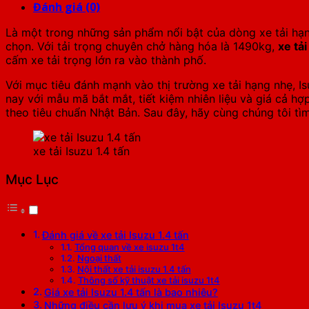
Đánh giá (0)
Là một trong những sản phẩm nổi bật của dòng xe tải hạ
chọn. Với tải trọng chuyên chở hàng hóa là 1490kg,
xe tải
cấm xe tải trọng lớn ra vào thành phố.
Với mục tiêu đánh mạnh vào thị trường xe tải hạng nhẹ, 
nay với mẫu mã bắt mắt, tiết kiệm nhiên liệu và giá cả h
theo tiêu chuẩn Nhật Bản. Sau đây, hãy cùng chúng tôi tì
xe tải Isuzu 1.4 tấn
Mục Lục
Đánh giá về xe tải Isuzu 1.4 tấn
Tổng quan về xe isuzu 1t4
Ngoại thất
Nội thất xe tải isuzu 1.4 tấn
Thông số kỹ thuật xe tải isuzu 1t4
Giá xe tải Isuzu 1.4 tấn là bao nhiêu?
Những điều cần lưu ý khi mua xe tải Isuzu 1t4