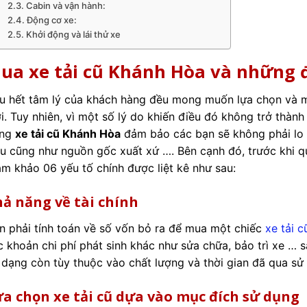
Cabin và vận hành:
Động cơ xe:
Khởi động và lái thử xe
ua xe tải cũ Khánh Hòa và những đ
u hết tâm lý của khách hàng đều mong muốn lựa chọn và m
i. Tuy nhiên, vì một số lý do khiến điều đó không trở thành
ng
xe tải cũ Khánh Hòa
đảm bảo các bạn sẽ không phải lo 
ệu cũng như nguồn gốc xuất xứ …. Bên cạnh đó, trước khi q
am khảo 06 yếu tố chính được liệt kê như sau:
ả năng về tài chính
n phải tính toán về số vốn bỏ ra để mua một chiếc
xe tải c
c khoản chi phí phát sinh khác như sửa chữa, bảo trì xe … s
 dạng còn tùy thuộc vào chất lượng và thời gian đã qua sử
a chọn xe tải cũ dựa vào mục đích sử dụng