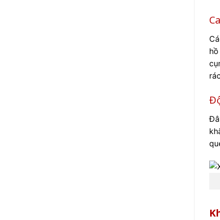
Ca
Cá
hồ
cụ
rá
Độ
Đâ
kh
qu
Kh