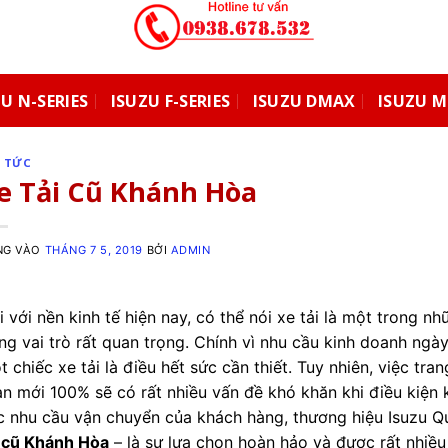
U N-SERIES
ISUZU F-SERIES
ISUZU DMAX
ISUZU 
N TỨC
e Tải Cũ Khánh Hòa
NG VÀO
THÁNG 7 5, 2019
BỞI
ADMIN
i với nền kinh tế hiện nay, có thể nói xe tải là một trong 
ng vai trò rất quan trọng. Chính vì nhu cầu kinh doanh ng
 chiếc xe tải là điều hết sức cần thiết. Tuy nhiên, việc tra
àn mới 100% sẽ có rất nhiều vấn đề khó khăn khi điều kiện
c nhu cầu vận chuyển của khách hàng, thương hiệu Isuzu 
i cũ Khánh Hòa
– là sự lựa chọn hoàn hảo và được rất nhiều