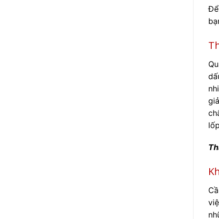
Để
bạ
Th
Qu
dấ
nh
gi
ch
lố
Th
Kh
Cầ
vi
nh