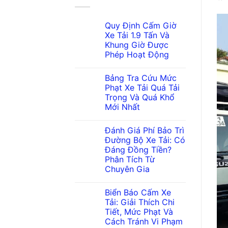
Quy Định Cấm Giờ
Xe Tải 1.9 Tấn Và
Khung Giờ Được
Phép Hoạt Động
Bảng Tra Cứu Mức
Phạt Xe Tải Quá Tải
Trọng Và Quá Khổ
Mới Nhất
Đánh Giá Phí Bảo Trì
Đường Bộ Xe Tải: Có
Đáng Đồng Tiền?
Phân Tích Từ
Chuyên Gia
Biển Báo Cấm Xe
Tải: Giải Thích Chi
Tiết, Mức Phạt Và
Cách Tránh Vi Phạm