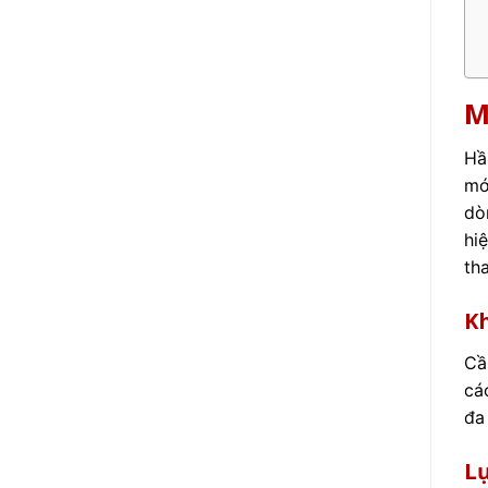
M
Hầ
mớ
dò
hi
th
Kh
Cầ
cá
đa
Lự