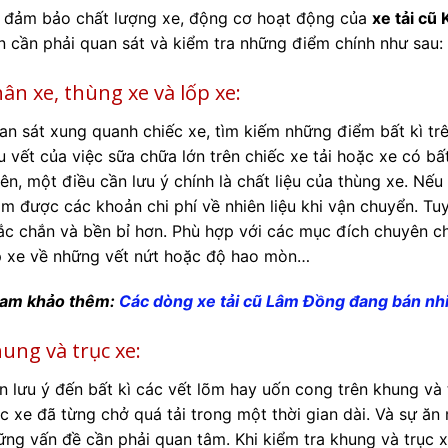
 đảm bảo chất lượng xe, động cơ hoạt động của
xe tải cũ
n cần phải quan sát và kiểm tra những điểm chính như sau:
ân xe, thùng xe và lốp xe:
an sát xung quanh chiếc xe, tìm kiếm những điểm bất kì trên
u vết của việc sữa chữa lớn trên chiếc xe tải hoặc xe có b
iên, một điều cần lưu ý chính là chất liệu của thùng xe. N
ảm được các khoản chi phí về nhiên liệu khi vận chuyển. Tu
ắc chắn và bền bỉ hơn. Phù hợp với các mục đích chuyên c
p xe về những vết nứt hoặc độ hao mòn…
am khảo thêm:
Các dòng xe tải cũ Lâm Đồng đang bán nh
ung và trục xe:
n lưu ý đến bất kì các vết lõm hay uốn cong trên khung và t
ệc xe đã từng chở quá tải trong một thời gian dài. Và sự ă
ững vấn đề cần phải quan tâm. Khi kiểm tra khung và trục x