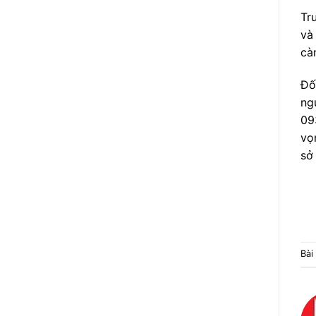
Tr
và
cà
Đố
ng
09
vọ
sở
Bài