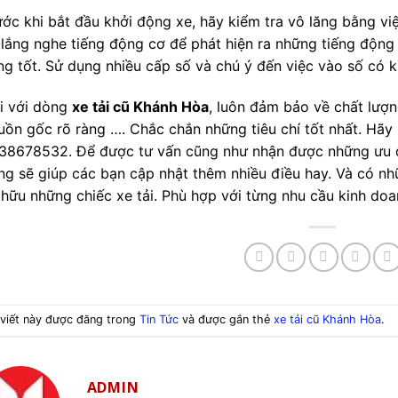
ước khi bắt đầu khởi động xe, hãy kiểm tra vô lăng bằng vi
 lắng nghe tiếng động cơ để phát hiện ra những tiếng động lạ
ng tốt. Sử dụng nhiều cấp số và chú ý đến việc vào số có 
i với dòng
xe tải cũ Khánh Hòa
, luôn đảm bảo về chất lượ
uồn gốc rõ ràng …. Chắc chắn những tiêu chí tốt nhất. Hãy l
38678532. Để được tư vấn cũng như nhận được những ưu đãi 
ng sẽ giúp các bạn cập nhật thêm nhiều điều hay. Và có nh
 hữu những chiếc xe tải. Phù hợp với từng nhu cầu kinh do
 viết này được đăng trong
Tin Tức
và được gắn thẻ
xe tải cũ Khánh Hòa
.
ADMIN