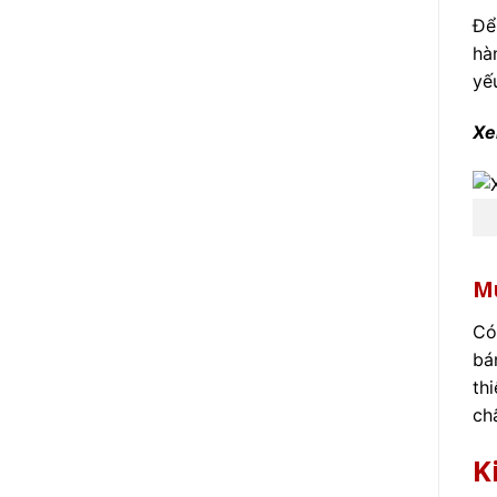
Để
hà
yế
Xe
M
Có
bá
thi
ch
K