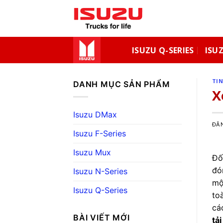
Bỏ
qua
nội
dung
ISUZU Q-SERIES
ISUZ
TI
DANH MỤC SẢN PHẨM
X
Isuzu DMax
ĐĂ
Isuzu F-Series
Isuzu Mux
Đố
đó
Isuzu N-Series
một
Isuzu Q-Series
to
cá
BÀI VIẾT MỚI
tả